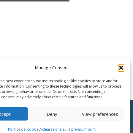
Manage Consent
the best experiences, we use technologies like cookies to store and/or
ce information. Consenting to these technologies will allow us to process
s browsing behavior or unique IDs on this site. Not consenting or
 consent, may adversely affect certain features and functions.
Copyright © 2026 Business Plan Excel è un marchio di
ccept
Deny
View preferences
QONNECTIA S.r.l. P.IVA 17838351009
Politica dei cookie
Dichiarazione sulla privacy
Imprint
Sito web gestito da
G Tech Group
e
Gianluca Gentile