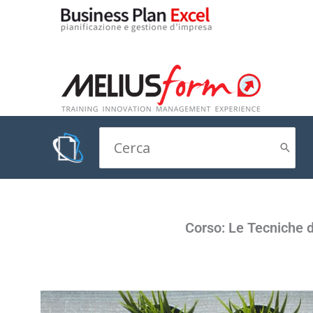
Vai
al
contenuto
Ricerca
per:
Corso: Le Tecniche d