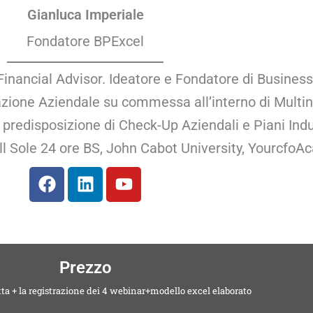
Gianluca Imperiale
Fondatore BPExcel
nancial Advisor. Ideatore e Fondatore di Business 
cazione Aziendale su commessa all’interno di Multin
predisposizione di Check-Up Aziendali e Piani Indust
l Sole 24 ore BS, John Cabot University, YourcfoA
Prezzo
ta + la registrazione dei 4 webinar+modello excel elaborato