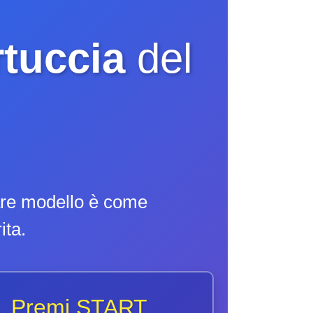
rtuccia
del
iare modello è come
ita.
. Premi START