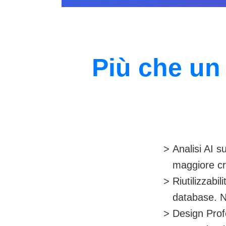
Più che un
Analisi AI s
maggiore cre
Riutilizzabil
database. N
Design Prof