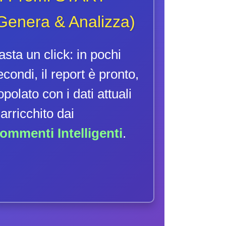
Genera & Analizza)
asta un click: in pochi
econdi, il report è pronto,
opolato con i dati attuali
 arricchito dai
ommenti Intelligenti
.