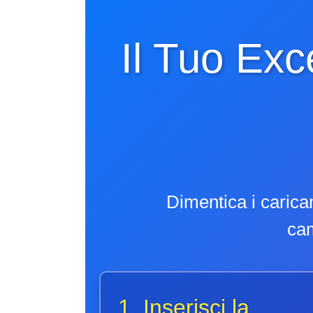
Il Tuo Exc
Dimentica i carica
cam
1. Inserisci la