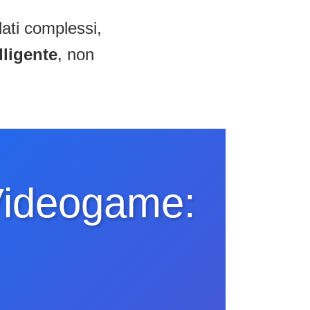
dati complessi,
lligente
, non
 Videogame: