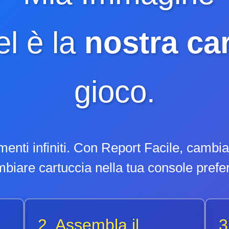
el è la
nostra ca
gioco.
menti infiniti. Con Report Facile, camb
biare cartuccia nella tua console prefer
2. Assembla il
3