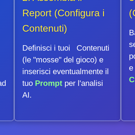
Report (Configura i
(
Contenuti)
B
s
Definisci i tuoi Contenuti
p
(le "mosse" del gioco) e
e
inserisci eventualmente il
C
ad
tuo
Prompt
per l'analisi
AI.