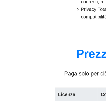
coerenti, m
Privacy Tota
compatibilit
Prezz
Paga solo per ciò
Licenza
C