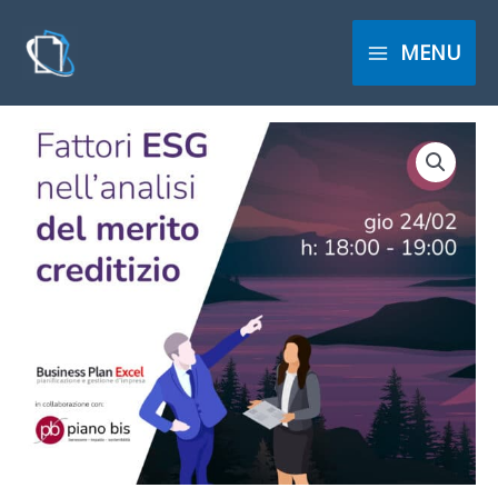
Пређи
на
MENU
садржај
WEBINAR:
I
FATTORI
ESG
NELL'ANALISI
DEL
MERITO
CREDITIZIO
количина