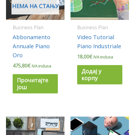
НЕМА НА СТАЊУ
Business Plan
Business Plan
Abbonamento
Video Tutorial
Annuale Piano
Piano Industriale
Oro
18,00
€
IVA inclusa
475,80
€
IVA inclusa
Додај у
корпу
Прочитајте
још