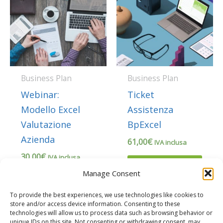
Business Plan
Business Plan
Webinar:
Ticket
Modello Excel
Assistenza
Valutazione
BpExcel
Azienda
61,00
€
IVA inclusa
30,00
€
IVA inclusa
Додај у
Manage Consent
корпу
Додај у
корпу
To provide the best experiences, we use technologies like cookies to
store and/or access device information. Consenting to these
technologies will allow us to process data such as browsing behavior or
unique IDs on this site. Not consenting or withdrawing consent, may