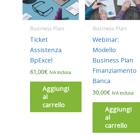
Business Plan
Business Plan
Ticket
Webinar:
Assistenza
Modello
BpExcel
Business Plan
Finanziamento
61,00
€
IVA inclusa
Banca
Aggiungi
30,00
€
IVA inclusa
al
carrello
Aggiungi
al
carrello