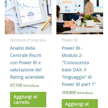
Gestione d' Impresa
Power BI
Analisi della
Power BI -
Centrale Rischi
Modulo 2-
con Power BI e
:“Conoscenza
valutazione del
base DAX: il
Rating aziendale
“linguaggio” di
Power BI part 1”
67,10
€
IVA inclusa
109,80
€
IVA inclusa
Aggiungi al
carrello
Aggiungi al