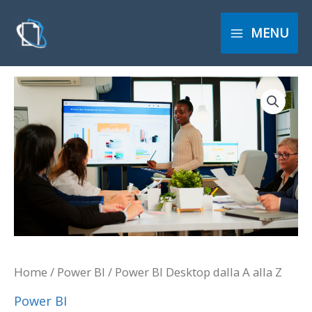
Vai
al
MENU
contenuto
Power
BI
Desktop
dalla
A
alla
Z
quantità
Home
/
Power BI
/ Power BI Desktop dalla A alla Z
Power BI