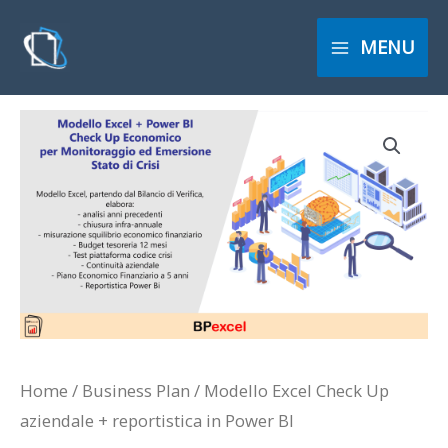
Vai
al
MENU
contenuto
Modello
Excel
Check
Up
aziendale
+
reportistica
in
Power
Home
/
Business Plan
/ Modello Excel Check Up
BI
aziendale + reportistica in Power BI
quantità