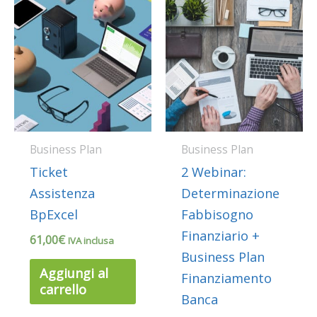
Business Plan
Business Plan
Ticket
2 Webinar:
Assistenza
Determinazione
BpExcel
Fabbisogno
Finanziario +
61,00
€
IVA inclusa
Business Plan
Aggiungi al
Finanziamento
carrello
Banca