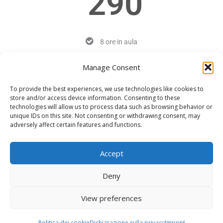
290
8 ore in aula
Manage Consent
max 5 partecipanti
To provide the best experiences, we use technologies like cookies to
Modelli Excel e pronti all'uso
store and/or access device information. Consenting to these
technologies will allow us to process data such as browsing behavior or
unique IDs on this site. Not consenting or withdrawing consent, may
Certificato di Fine corso
adversely affect certain features and functions.
OFFERTA
Cookie Policy
Accept
Dichiarazione sulla privacy (UE)
Termini e condizioni
Deny
Copyright © 2026 Business Plan Excel è un marchio di QONNECTIA S.r.l.
View preferences
P.IVA 17838351009
Politica dei cookie
Dichiarazione sulla privacy
Imprint