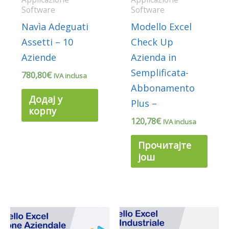
Software
Software
Navìa Adeguati
Modello Excel
Assetti – 10
Check Up
Aziende
Azienda in
Semplificata-
780,80
€
IVA inclusa
Abbonamento
Додај у
Plus –
корпу
120,78
€
IVA inclusa
Прочитајте
још