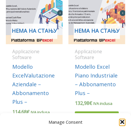
НЕМА НА СТАЊУ
НЕМА НА СТАЊУ
Applicazione
Applicazione
Software
Software
Modello
Modello Excel
ExcelValutazione
Piano Industriale
Aziendale –
– Abbonamento
Abbonamento
Plus –
Plus –
132,98
€
IVA inclusa
114,68
€
IVA inclusa
Прочитајте
Manage Consent
још
Прочитајте