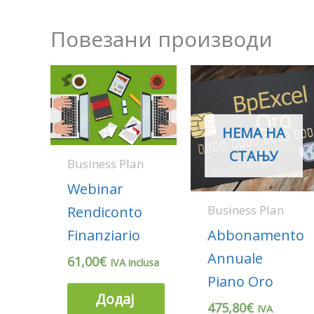
Повезани производи
НЕМА НА
СТАЊУ
Business Plan
Webinar
Business Plan
Rendiconto
Abbonamento
Finanziario
Annuale
61,00
€
IVA inclusa
Piano Oro
Додај
475,80
€
IVA