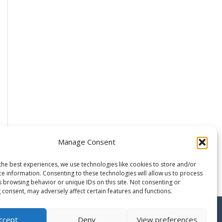
Manage Consent
the best experiences, we use technologies like cookies to store and/or
ce information. Consenting to these technologies will allow us to process
s browsing behavior or unique IDs on this site. Not consenting or
 consent, may adversely affect certain features and functions.
Copyright © 2026 Business Plan Excel è un marchio di
ccept
Deny
View preferences