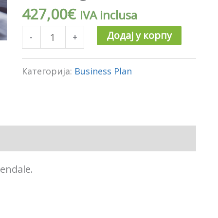
Organizzativi
427,00
€
IVA inclusa
количина
Додај у корпу
-
+
Категорија:
Business Plan
iendale.