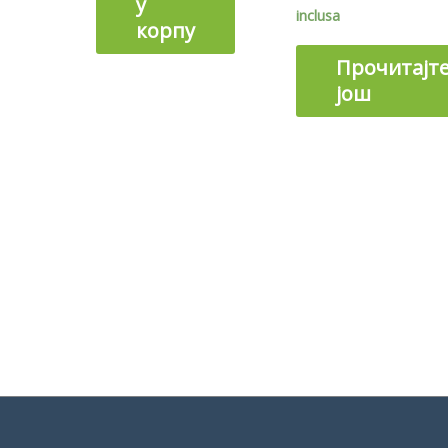
у
inclusa
корпу
Прочитајт
још