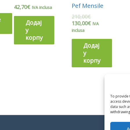
Pef Mensile
42,70
€
IVA inclusa
210,00
€
е
Додај
130,00
€
IVA
у
inclusa
корпу
Додај
у
корпу
To provide 
access devi
data such a
withdrawing
A