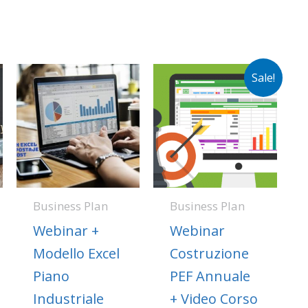
Оригинална
Тренутна
Sale!
цена
цена
је
је:
била:
130,00€.
210,00€.
Business Plan
Business Plan
Webinar +
Webinar
Modello Excel
Costruzione
Piano
PEF Annuale
Industriale
+ Video Corso