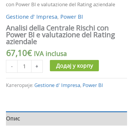
aziendale
con Power BI e valutazione del Rating aziendale
количина
Gestione d' Impresa
,
Power BI
Analisi della Centrale Rischi con
Power BI e valutazione del Rating
aziendale
67,10
€
IVA inclusa
Додај у корпу
-
+
Категорије:
Gestione d' Impresa
,
Power BI
Опис