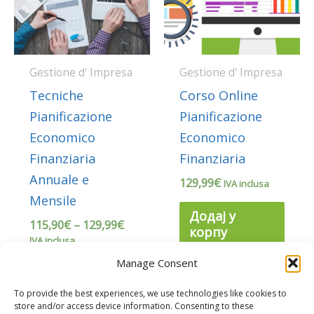
Gestione d' Impresa
Gestione d' Impresa
Tecniche
Corso Online
Pianificazione
Pianificazione
Economico
Economico
Finanziaria
Finanziaria
Annuale e
129,99
€
IVA inclusa
Mensile
Додај у
115,90
€
–
129,99
€
корпу
IVA inclusa
Manage Consent
Види
производе
To provide the best experiences, we use technologies like cookies to
store and/or access device information. Consenting to these