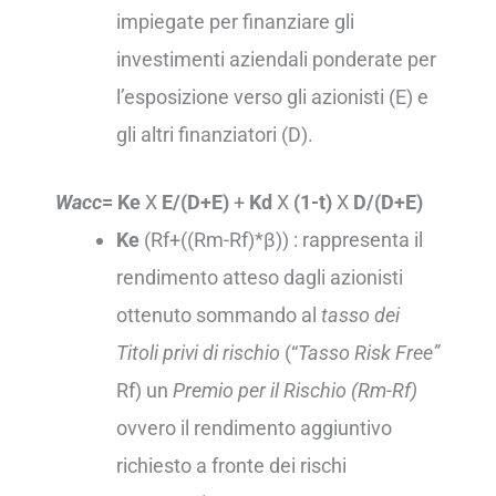
impiegate per finanziare gli
investimenti aziendali ponderate per
l’esposizione verso gli azionisti (E) e
gli altri finanziatori (D).
Wacc
= Ke
X
E/(D+E)
+
Kd
X
(1-t)
X
D/(D+E)
Ke
(Rf+((Rm-Rf)*β)) : rappresenta il
rendimento atteso dagli azionisti
ottenuto sommando al
tasso dei
Titoli privi di rischio
(“
Tasso Risk Free”
Rf) un
Premio per il Rischio (Rm-Rf)
ovvero il rendimento aggiuntivo
richiesto a fronte dei rischi